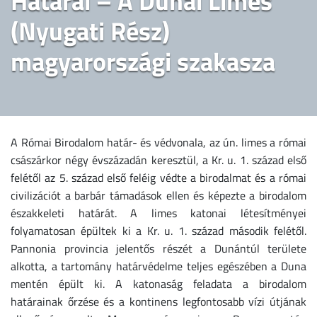
Határai – A Dunai Limes
(Nyugati Rész)
magyarországi szakasza
A Római Birodalom határ- és védvonala, az ún. limes a római
császárkor négy évszázadán keresztül, a Kr. u. 1. század első
felétől az 5. század első feléig védte a birodalmat és a római
civilizációt a barbár támadások ellen és képezte a birodalom
északkeleti határát. A limes katonai létesítményei
folyamatosan épültek ki a Kr. u. 1. század második felétől.
Pannonia provincia jelentős részét a Dunántúl területe
alkotta, a tartomány határvédelme teljes egészében a Duna
mentén épült ki. A katonaság feladata a birodalom
határainak őrzése és a kontinens legfontosabb vízi útjának