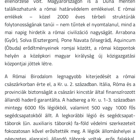
ellenőrzése volt. Magyarországon is a Duna mentén
találkozhatunk a római határvédelem emlékeivel. E római
emlékek – közel 2000 éves térbeli struktúrák
folytonosságának tanúi – nem tűntek el nyomtalanul, mind a
mai napig hirdetik a római civilizáció nagyságát. Arrabona
(Győr), Solva (Esztergom), Pone Navata (Visegrád), Aquincum
(Óbuda) erődítményeinek romjai között, a római központok
helyén a középkori magyar királyság új közigazgatási
központjai jöttek létre.
A Római Birodalom legnagyobb kiterjedését a római
császárkorban érte el, a Kr. u. 2. században. Itália, Róma és a
provinciák biztonságát a császári kincstár által finanszírozott
állandó haderő garantálta. A hadsereg a Kr. u. 1-3. században
mintegy 6000 fős légiókból, valamint 500 vagy 1000 fős
segédcsapatokból állt. A legkorábbi légió és segédcsapat-
táborok (ún. auxiliaris táborok) fa-föld védelmi szerkezeteit
fokozatosan kővel erősítették meg. A légiók állomáshelyei a
négyzetes alaprajzú állandó táborok voltak, erős falakkal,