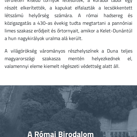
területén kisebb tornyok létesültek, a korábbi tábor egy
részét elkerítették, a kapukat elfalazták a lecsökkentett
létszámú helyőrség számára. A római hadsereg és
közigazgatás a 430-as évekig tudta megtartani a pannóniai
limes szakasz erődjeit és őrtornyait, amikor a Kelet-Dunántúl
a hun nagykirályok uralma alá került.
A világörökség várományos részhelyszínek a Duna teljes
magyarországi szakasza mentén helyezkednek el,
valamennyi eleme kiemelt régészeti védettség alatt áll.
A Római Birodalom