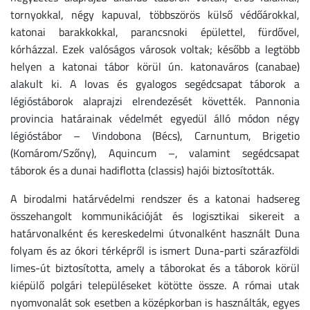
tornyokkal, négy kapuval, többszörös külső védőárokkal,
katonai barakkokkal, parancsnoki épülettel, fürdővel,
kórházzal. Ezek valóságos városok voltak; később a legtöbb
helyen a katonai tábor körül ún. katonaváros (canabae)
alakult ki. A lovas és gyalogos segédcsapat táborok a
légióstáborok alaprajzi elrendezését követték. Pannonia
provincia határainak védelmét egyedül álló módon négy
légióstábor – Vindobona (Bécs), Carnuntum, Brigetio
(Komárom/Szőny), Aquincum –, valamint segédcsapat
táborok és a dunai hadiflotta (classis) hajói biztosították.
A birodalmi határvédelmi rendszer és a katonai hadsereg
összehangolt kommunikációját és logisztikai sikereit a
határvonalként és kereskedelmi útvonalként használt Duna
folyam és az ókori térképről is ismert Duna-parti szárazföldi
limes-út biztosította, amely a táborokat és a táborok körül
kiépülő polgári településeket kötötte össze. A római utak
nyomvonalát sok esetben a középkorban is használták, egyes