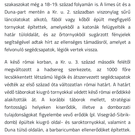
szakaszokat még a 18-19. század folyamán is. A limes út és a
Duna-part mentén a Kr. u. 2. században viszonylag sűrű
láncolatokat alkotó, fából vagy kőből épült megfigyelő
tornyokat építettek, amelyekből a katonák felügyelték a
határ túloldalát, és az őrtornyokból sugárzott fényjelek
segítségével adtak hírt az ellenséges támadásról, amelyet a
felvonuló segédcsapatok, légiók vertek vissza.
A késő római korban, a Kr. u. 3. század második felétől
megváltozott a hadsereg szerkezete, az 1000 főre
lecsökkentett létszámú légiók és átszervezett segédcsapatok
védték az első század óta változatlan római határt. A határt
védő táborokat kiugró tornyokkal védett késő római erődökké
alakították át. A korábbi táborok mellett, stratégiai
fontosságú helyeken kiserődök, illetve a domborzati
tulajdonságokat figyelembe vevő erődök (pl. Visegrád-Sibrik-
domb) épültek kiugró oldal- és saroktornyokkal, valamint a
Duna túlsó oldalán, a barbaricumban ellenerődöket építettek.