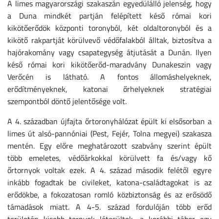
A limes magyarországi szakaszán egyedülálló jelenség, hogy
a Duna mindkét partján felépített késő római kori
kikötőerődök központi toronyból, két oldaltoronyból és a
kikötő rakpartját körülvevő védőfalakból álltak, biztosítva a
hajórakomány vagy csapategység átjutását a Dunán. Ilyen
késő római kori kikötőerőd-maradvány Dunakeszin vagy
Verőcén is látható. A fontos állomáshelyeknek,
erődítményeknek, katonai őrhelyeknek stratégiai
szempontból döntő jelentősége volt.
A 4. században újfajta őrtoronyhálózat épült ki elsősorban a
limes út alsó-pannóniai (Pest, Fejér, Tolna megyei) szakasza
mentén. Egy előre meghatározott szabvány szerint épült
több emeletes, védőárkokkal körülvett fa és/vagy kő
őrtornyok voltak ezek. A 4. század második felétől egyre
inkább fogadtak be civileket, katona-családtagokat is az
erődökbe, a fokozatosan romló közbiztonság és az erősödő
támadások miatt. A 4-5. század fordulóján több erőd